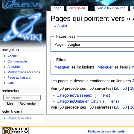
page
discussion
voir le texte source
Pages qui pointent vers « 
←
Aeglior
Aller à :
Navigation
,
rechercher
Pages liées
Page :
navigation
Accueil
Filtres
Communauté
Actualités
Masquer
les inclusions |
Masquer
les liens |
M
Modifications récentes
Page au hasard
Les pages ci-dessous contiennent un lien vers
Aide
Voir (50 précédentes | 50 suivantes) (
20
|
50
|
1
rechercher
Catégorie:Vaisseaux
‎
(
← liens
)
Catégorie:Unitarien Cetyn
‎
(
← liens
)
Voir (50 précédentes | 50 suivantes) (
20
|
50
|
1
boîte à outils
Pages spéciales
Politique de confidentialité