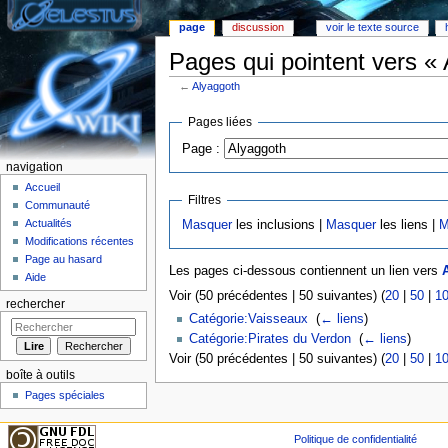
page
discussion
voir le texte source
Pages qui pointent vers «
←
Alyaggoth
Aller à :
Navigation
,
rechercher
Pages liées
Page :
navigation
Accueil
Filtres
Communauté
Actualités
Masquer
les inclusions |
Masquer
les liens |
M
Modifications récentes
Page au hasard
Les pages ci-dessous contiennent un lien vers
Aide
Voir (50 précédentes | 50 suivantes) (
20
|
50
|
1
rechercher
Catégorie:Vaisseaux
‎
(
← liens
)
Catégorie:Pirates du Verdon
‎
(
← liens
)
Voir (50 précédentes | 50 suivantes) (
20
|
50
|
1
boîte à outils
Pages spéciales
Politique de confidentialité