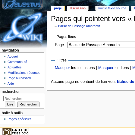
page
discussion
voir le texte source
Pages qui pointent vers «
←
Balise de Passage Amaranth
Aller à :
Navigation
,
rechercher
Pages liées
Page :
navigation
Accueil
Filtres
Communauté
Actualités
Masquer
les inclusions |
Masquer
les liens |
M
Modifications récentes
Page au hasard
Aucune page ne contient de lien vers
Balise d
Aide
rechercher
boîte à outils
Pages spéciales