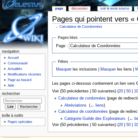
page
discussion
voir le texte source
Pages qui pointent vers «
←
Calculateur de Coordonnées
Aller à :
Navigation
,
rechercher
Pages liées
Page :
navigation
Accueil
Filtres
Communauté
Actualités
Masquer
les inclusions |
Masquer
les liens |
M
Modifications récentes
Page au hasard
Les pages ci-dessous contiennent un lien vers
Aide
Voir (50 précédentes | 50 suivantes) (
20
|
50
|
1
rechercher
Calculateur de cordonnées
(page de redirecti
Abréviations
‎
(
← liens
)
Calculateur de coordonnées
(page de redirect
boîte à outils
Catégorie:Guilde des Explorateurs
‎
(
← li
Pages spéciales
Voir (50 précédentes | 50 suivantes) (
20
|
50
|
1