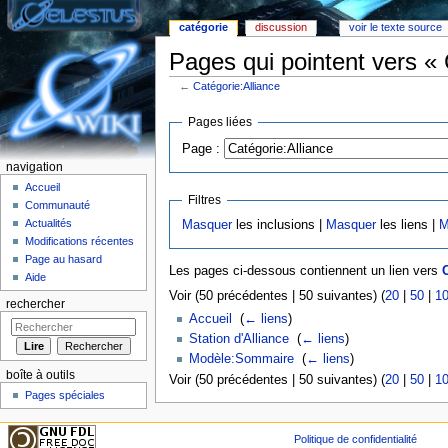
catégorie
discussion
voir le texte source
Pages qui pointent vers « 
←
Catégorie:Alliance
Aller à :
Navigation
,
rechercher
Pages liées
Page :
navigation
Accueil
Filtres
Communauté
Actualités
Masquer
les inclusions |
Masquer
les liens |
M
Modifications récentes
Page au hasard
Les pages ci-dessous contiennent un lien vers
C
Aide
Voir (50 précédentes | 50 suivantes) (
20
|
50
|
1
rechercher
Accueil
‎
(
← liens
)
Station d'Alliance
‎
(
← liens
)
Modèle:Sommaire
‎
(
← liens
)
boîte à outils
Voir (50 précédentes | 50 suivantes) (
20
|
50
|
1
Pages spéciales
Politique de confidentialité