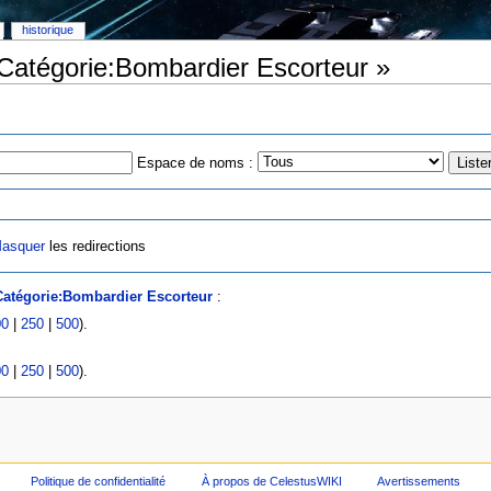
historique
 Catégorie:Bombardier Escorteur »
Espace de noms :
asquer
les redirections
Catégorie:Bombardier Escorteur
:
00
|
250
|
500
).
00
|
250
|
500
).
Politique de confidentialité
À propos de CelestusWIKI
Avertissements