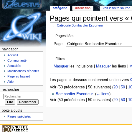
catégorie
discussion
voir le texte source
Pages qui pointent vers «
←
Catégorie:Bombardier Escorteur
Aller à :
Navigation
,
rechercher
Pages liées
Page :
navigation
Accueil
Filtres
Communauté
Actualités
Masquer
les inclusions |
Masquer
les liens |
M
Modifications récentes
Page au hasard
Les pages ci-dessous contiennent un lien vers
Aide
Voir (50 précédentes | 50 suivantes) (
20
|
50
|
1
rechercher
Bombardier Escorteur
‎
(
← liens
)
Voir (50 précédentes | 50 suivantes) (
20
|
50
|
1
boîte à outils
Pages spéciales