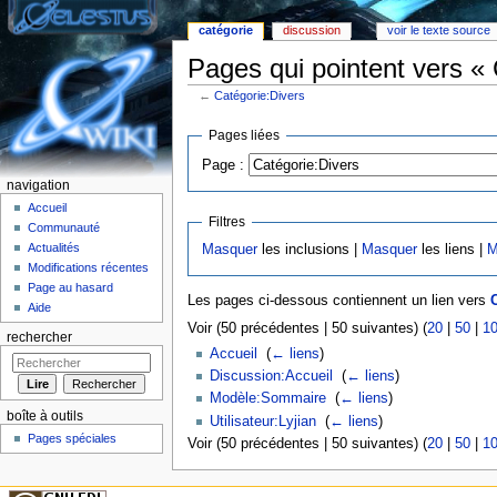
catégorie
discussion
voir le texte source
Pages qui pointent vers « 
←
Catégorie:Divers
Aller à :
Navigation
,
rechercher
Pages liées
Page :
navigation
Accueil
Filtres
Communauté
Actualités
Masquer
les inclusions |
Masquer
les liens |
M
Modifications récentes
Page au hasard
Les pages ci-dessous contiennent un lien vers
C
Aide
Voir (50 précédentes | 50 suivantes) (
20
|
50
|
1
rechercher
Accueil
‎
(
← liens
)
Discussion:Accueil
‎
(
← liens
)
Modèle:Sommaire
‎
(
← liens
)
boîte à outils
Utilisateur:Lyjian
‎
(
← liens
)
Pages spéciales
Voir (50 précédentes | 50 suivantes) (
20
|
50
|
1