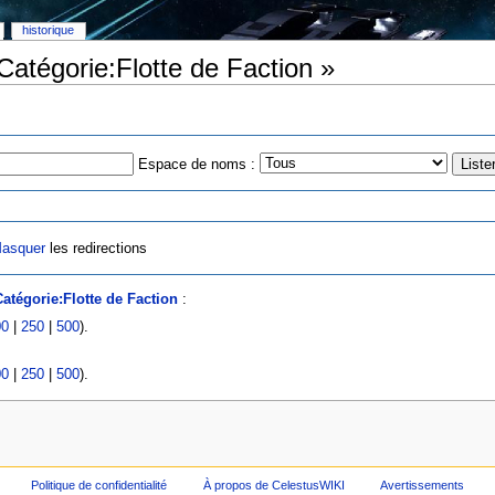
historique
Catégorie:Flotte de Faction »
Espace de noms :
asquer
les redirections
atégorie:Flotte de Faction
:
00
|
250
|
500
).
00
|
250
|
500
).
Politique de confidentialité
À propos de CelestusWIKI
Avertissements