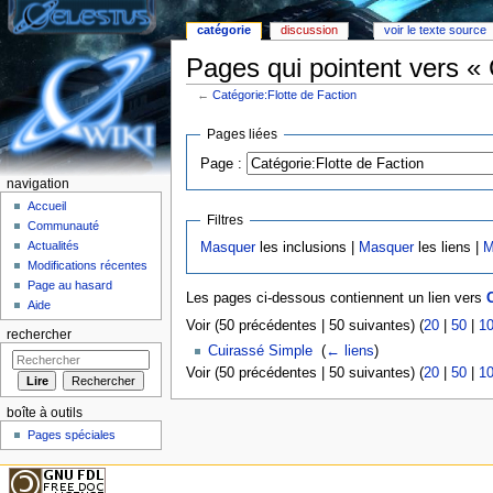
catégorie
discussion
voir le texte source
Pages qui pointent vers « 
←
Catégorie:Flotte de Faction
Aller à :
Navigation
,
rechercher
Pages liées
Page :
navigation
Accueil
Filtres
Communauté
Actualités
Masquer
les inclusions |
Masquer
les liens |
M
Modifications récentes
Page au hasard
Les pages ci-dessous contiennent un lien vers
C
Aide
Voir (50 précédentes | 50 suivantes) (
20
|
50
|
1
rechercher
Cuirassé Simple
‎
(
← liens
)
Voir (50 précédentes | 50 suivantes) (
20
|
50
|
1
boîte à outils
Pages spéciales