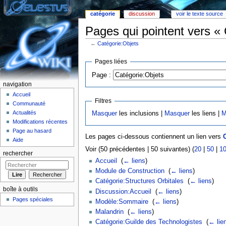
catégorie
discussion
voir le texte source
Pages qui pointent vers «
←
Catégorie:Objets
Aller à :
Navigation
,
rechercher
Pages liées
Page :
navigation
Accueil
Filtres
Communauté
Actualités
Masquer
les inclusions |
Masquer
les liens |
M
Modifications récentes
Page au hasard
Les pages ci-dessous contiennent un lien vers
Aide
Voir (50 précédentes | 50 suivantes) (
20
|
50
|
1
rechercher
Accueil
‎
(
← liens
)
Module de Construction
‎
(
← liens
)
Catégorie:Structures Orbitales
‎
(
← liens
)
boîte à outils
Discussion:Accueil
‎
(
← liens
)
Pages spéciales
Modèle:Sommaire
‎
(
← liens
)
Malandrin
‎
(
← liens
)
Catégorie:Guilde des Technologistes
‎
(
← lie