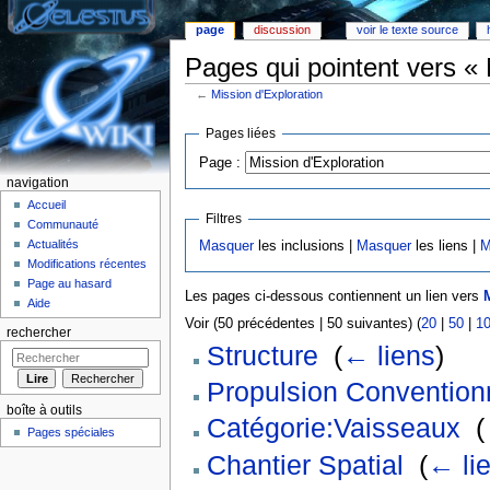
page
discussion
voir le texte source
Pages qui pointent vers « 
←
Mission d'Exploration
Aller à :
Navigation
,
rechercher
Pages liées
Page :
navigation
Accueil
Filtres
Communauté
Actualités
Masquer
les inclusions |
Masquer
les liens |
M
Modifications récentes
Page au hasard
Les pages ci-dessous contiennent un lien vers
Aide
Voir (50 précédentes | 50 suivantes) (
20
|
50
|
1
rechercher
Structure
‎
(
← liens
)
Propulsion Convention
boîte à outils
Catégorie:Vaisseaux
‎
(
Pages spéciales
Chantier Spatial
‎
(
← li