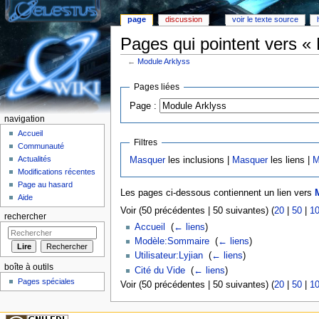
page
discussion
voir le texte source
Pages qui pointent vers «
←
Module Arklyss
Aller à :
Navigation
,
rechercher
Pages liées
Page :
navigation
Accueil
Filtres
Communauté
Actualités
Masquer
les inclusions |
Masquer
les liens |
M
Modifications récentes
Page au hasard
Les pages ci-dessous contiennent un lien vers
Aide
Voir (50 précédentes | 50 suivantes) (
20
|
50
|
1
rechercher
Accueil
‎
(
← liens
)
Modèle:Sommaire
‎
(
← liens
)
Utilisateur:Lyjian
‎
(
← liens
)
boîte à outils
Cité du Vide
‎
(
← liens
)
Pages spéciales
Voir (50 précédentes | 50 suivantes) (
20
|
50
|
1