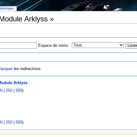
historique
 Module Arklyss »
Espace de noms :
asquer
les redirections
Module Arklyss
:
00
|
250
|
500
).
00
|
250
|
500
).