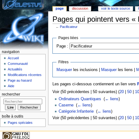
page
discussion
voir le texte source
Pages qui pointent vers « 
←
Pacificateur
Aller à :
Navigation
,
rechercher
Pages liées
Page :
navigation
Accueil
Filtres
Communauté
Actualités
Masquer
les inclusions |
Masquer
les liens |
M
Modifications récentes
Page au hasard
Les pages ci-dessous contiennent un lien vers
P
Aide
Voir (50 précédentes | 50 suivantes) (
20
|
50
|
1
rechercher
Ordinateurs Quantiques
‎
(
← liens
)
Caserne
‎
(
← liens
)
Catégorie:Infanterie
‎
(
← liens
)
boîte à outils
Voir (50 précédentes | 50 suivantes) (
20
|
50
|
1
Pages spéciales