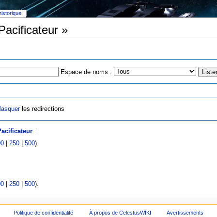
historique
Pacificateur »
Espace de noms :
asquer
les redirections
acificateur
:
00
|
250
|
500
).
00
|
250
|
500
).
Politique de confidentialité
À propos de CelestusWIKI
Avertissements