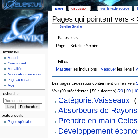
page
discussion
voir le texte source
Pages qui pointent vers « S
←
Satellite Solaire
Aller à :
Navigation
,
rechercher
Pages liées
Page :
navigation
Accueil
Filtres
Communauté
Actualités
Masquer
les inclusions |
Masquer
les liens |
M
Modifications récentes
Page au hasard
Les pages ci-dessous contiennent un lien vers
S
Aide
Voir (50 précédentes | 50 suivantes) (
20
|
50
|
1
rechercher
Catégorie:Vaisseaux
‎
(
Absorbeurs de Rayons
boîte à outils
Prendre en main Celes
Pages spéciales
Développement écono