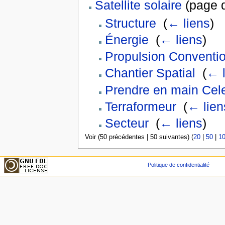
Satellite solaire
(page d
Structure
‎
(
← liens
)
Énergie
‎
(
← liens
)
Propulsion Conventio
Chantier Spatial
‎
(
← l
Prendre en main Cel
Terraformeur
‎
(
← lien
Secteur
‎
(
← liens
)
Voir (50 précédentes | 50 suivantes) (
20
|
50
|
1
Politique de confidentialité