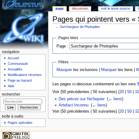
page
discussion
voir le texte source
Pages qui pointent vers «
←
Surchargeur de Photopiles
Aller à :
Navigation
,
rechercher
Pages liées
Page :
navigation
Accueil
Filtres
Communauté
Actualités
Masquer
les inclusions |
Masquer
les liens |
M
Modifications récentes
Page au hasard
Les pages ci-dessous contiennent un lien vers
Aide
Voir (50 précédentes | 50 suivantes) (
20
|
50
|
1
rechercher
Des pièces sur l'échiquier
‎
(
← liens
)
Artefact Inconnu
‎
(
← liens
)
Voir (50 précédentes | 50 suivantes) (
20
|
50
|
1
boîte à outils
Pages spéciales