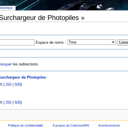
historique
 Surchargeur de Photopiles »
Espace de noms :
asquer
les redirections
Surchargeur de Photopiles
:
00
|
250
|
500
).
00
|
250
|
500
).
Politique de confidentialité
À propos de CelestusWIKI
Avertissements