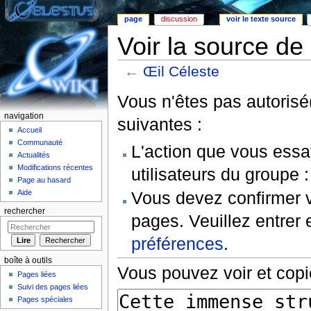
page
discussion
voir le texte source
Voir la source de
←
Œil Céleste
Aller à :
Navigation
,
rechercher
Vous n'êtes pas autorisé(
navigation
suivantes :
Accueil
Communauté
L'action que vous essa
Actualités
Modifications récentes
utilisateurs du groupe 
Page au hasard
Vous devez confirmer v
Aide
rechercher
pages. Veuillez entrer 
préférences
.
boîte à outils
Vous pouvez voir et copi
Pages liées
Suivi des pages liées
Pages spéciales