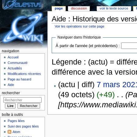
page
discussion
voir le texte source
Aide : Historique des vers
Voir les opérations sur cette page
Aller à :
Navigation
,
rechercher
Naviguer dans l'historique
À partir de l'année (et précédentes) :
navigation
Accueil
Légende : (actu) = différe
Communauté
Actualités
différence avec la versi
Modifications récentes
Page au hasard
(actu | diff)
7 mars 202
Aide
(49 octets)
(+49)
‎
. .
(Pa
rechercher
[https://www.mediawiki.
boîte à outils
Pages liées
Suivi des pages liées
Atom