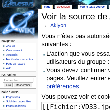
page
discussion
voir le texte source
Voir la source de
←
Akiyon
Aller à :
Navigation
,
rechercher
Vous n'êtes pas autorisé(
navigation
suivantes :
Accueil
Communauté
L'action que vous essa
Actualités
Modifications récentes
utilisateurs du groupe 
Page au hasard
Vous devez confirmer v
Aide
rechercher
pages. Veuillez entrer 
préférences
.
boîte à outils
Vous pouvez voir et copi
Pages liées
Suivi des pages liées
Pages spéciales