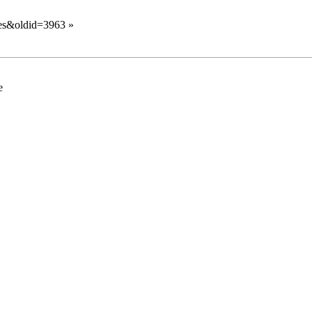
èles&oldid=3963
»
e