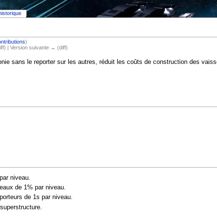
historique
ntributions
)
iff) | Version suivante → (diff)
lonie sans le reporter sur les autres, réduit les coûts de construction des v
par niveau.
seaux de 1% par niveau.
orteurs de 1s par niveau.
superstructure.