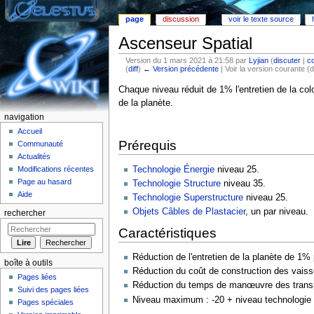
page
discussion
voir le texte source
Ascenseur Spatial
Version du 1 mars 2021 à 21:58 par
Lyjian
(
discuter
|
co
(
diff
)
← Version précédente
| Voir la version courante (d
Aller à :
Navigation
,
rechercher
Chaque niveau réduit de 1% l'entretien de la co
de la planète.
navigation
Accueil
Prérequis
Communauté
Actualités
Technologie Énergie
niveau 25.
Modifications récentes
Page au hasard
Technologie Structure
niveau 35.
Aide
Technologie Superstructure
niveau 25.
Objets Câbles de Plastacier
, un par niveau.
rechercher
Caractéristiques
Réduction de l'entretien de la planète de 1% 
boîte à outils
Réduction du coût de construction des vais
Pages liées
Réduction du temps de manœuvre des transp
Suivi des pages liées
Niveau maximum : -20 + niveau technologie 
Pages spéciales