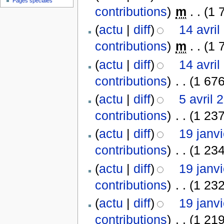
Pages spéciales
contributions
)
‎
m
. .
(1 
(
actu
|
diff
)
14 avril
contributions
)
‎
m
. .
(1 
(
actu
|
diff
)
14 avril
contributions
)
‎
. .
(1 676
(
actu
|
diff
)
5 avril 
contributions
)
‎
. .
(1 237
(
actu
|
diff
)
19 janv
contributions
)
‎
. .
(1 234
(
actu
|
diff
)
19 janv
contributions
)
‎
. .
(1 232
(
actu
|
diff
)
19 janv
contributions
)
‎
. .
(1 219