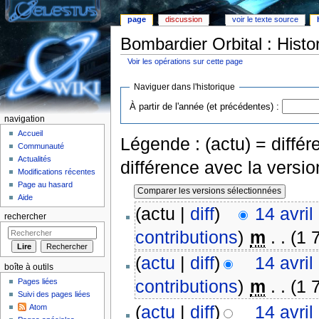
page
discussion
voir le texte source
Bombardier Orbital : Histo
Voir les opérations sur cette page
Aller à :
Navigation
,
rechercher
Naviguer dans l'historique
À partir de l'année (et précédentes) :
navigation
Accueil
Légende : (actu) = différe
Communauté
Actualités
différence avec la versi
Modifications récentes
Page au hasard
Aide
(actu |
diff
)
14 avril
rechercher
contributions
)
‎
m
. .
(1 
(
actu
|
diff
)
14 avril
boîte à outils
contributions
)
‎
m
. .
(1 
Pages liées
Suivi des pages liées
(
actu
|
diff
)
14 avril
Atom