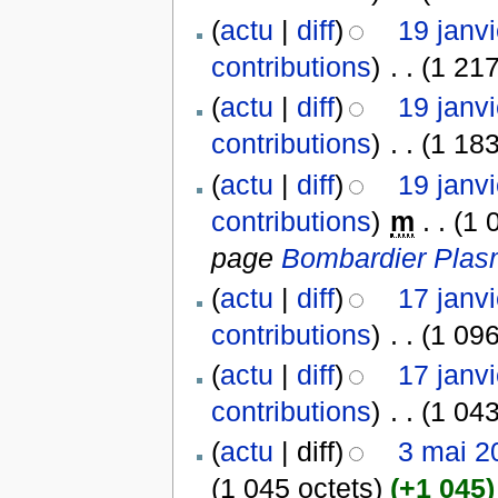
(
actu
|
diff
)
19 janv
contributions
)
‎
. .
(1 217
(
actu
|
diff
)
19 janv
contributions
)
‎
. .
(1 183
(
actu
|
diff
)
19 janv
contributions
)
‎
m
. .
(1 
page
Bombardier Pla
(
actu
|
diff
)
17 janv
contributions
)
‎
. .
(1 096
(
actu
|
diff
)
17 janv
contributions
)
‎
. .
(1 043
(
actu
| diff)
3 mai 2
(1 045 octets)
(+1 045)