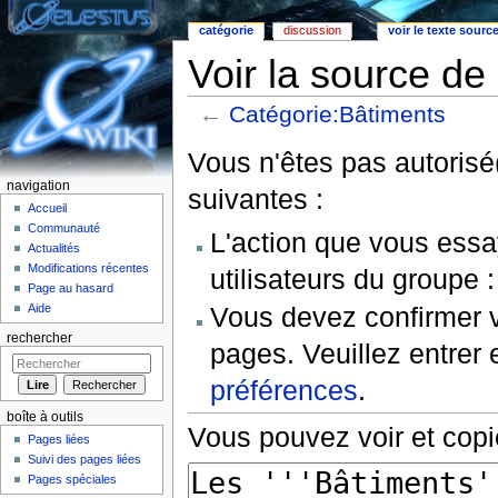
catégorie
discussion
voir le texte sourc
Voir la source de
←
Catégorie:Bâtiments
Aller à :
Navigation
,
rechercher
Vous n'êtes pas autorisé(
navigation
suivantes :
Accueil
Communauté
L'action que vous essa
Actualités
Modifications récentes
utilisateurs du groupe 
Page au hasard
Vous devez confirmer v
Aide
rechercher
pages. Veuillez entrer 
préférences
.
boîte à outils
Vous pouvez voir et copi
Pages liées
Suivi des pages liées
Pages spéciales