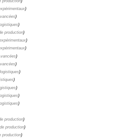
e production
)
expérimentaux
)
Avancées
)
logistiques
)
de production
)
 expérimentaux
)
expérimentaux
)
Avancées
)
Avancées
)
logistiques
)
istiques
)
gistiques
)
logistiques
)
logistiques
)
de production
)
de production
)
e production
)