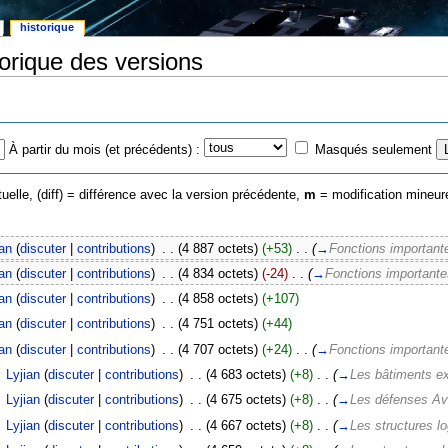
historique
orique des versions
À partir du mois (et précédents) :
Masqués seulement
uelle, (diff) = différence avec la version précédente,
m
= modification mineur
ian
(
discuter
|
contributions
)
‎
. .
(4 887 octets)
(+53)
‎
. .
(
→
Fonctions important
ian
(
discuter
|
contributions
)
‎
. .
(4 834 octets)
(-24)
‎
. .
(
→
Fonctions importante
ian
(
discuter
|
contributions
)
‎
. .
(4 858 octets)
(+107)
ian
(
discuter
|
contributions
)
‎
. .
(4 751 octets)
(+44)
ian
(
discuter
|
contributions
)
‎
. .
(4 707 octets)
(+24)
‎
. .
(
→
Fonctions important
‎
Lyjian
(
discuter
|
contributions
)
‎
. .
(4 683 octets)
(+8)
‎
. .
(
→
Les bâtiments e
‎
Lyjian
(
discuter
|
contributions
)
‎
. .
(4 675 octets)
(+8)
‎
. .
(
→
Les défenses A
‎
Lyjian
(
discuter
|
contributions
)
‎
. .
(4 667 octets)
(+8)
‎
. .
(
→
Les structures lo