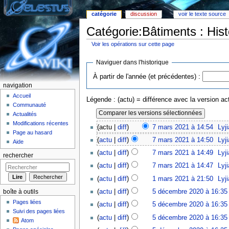
catégorie
discussion
voir le texte source
Catégorie:Bâtiments : Hist
Voir les opérations sur cette page
Aller à :
Navigation
,
rechercher
Naviguer dans l'historique
À partir de l'année (et précédentes) :
navigation
Accueil
Légende : (actu) = différence avec la version act
Communauté
Actualités
Modifications récentes
(actu |
diff
)
7 mars 2021 à 14:54
‎
Lyj
Page au hasard
(
actu
|
diff
)
7 mars 2021 à 14:50
‎
Lyj
Aide
(
actu
|
diff
)
7 mars 2021 à 14:49
‎
Lyj
rechercher
(
actu
|
diff
)
7 mars 2021 à 14:47
‎
Lyj
(
actu
|
diff
)
1 mars 2021 à 21:50
‎
Lyj
(
actu
|
diff
)
5 décembre 2020 à 16:35
boîte à outils
Pages liées
(
actu
|
diff
)
5 décembre 2020 à 16:35
Suivi des pages liées
(
actu
|
diff
)
5 décembre 2020 à 16:35
Atom