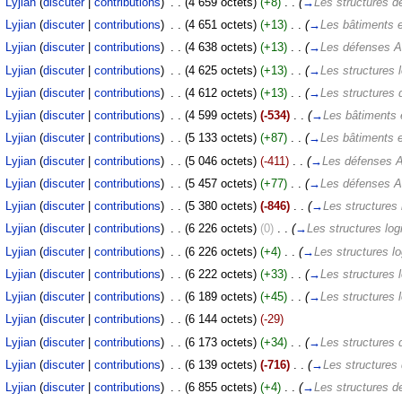
‎
Lyjian
(
discuter
|
contributions
)
‎
. .
(4 659 octets)
(+8)
‎
. .
(
→
Les structures d
‎
Lyjian
(
discuter
|
contributions
)
‎
. .
(4 651 octets)
(+13)
‎
. .
(
→
Les bâtiments 
‎
Lyjian
(
discuter
|
contributions
)
‎
. .
(4 638 octets)
(+13)
‎
. .
(
→
Les défenses 
‎
Lyjian
(
discuter
|
contributions
)
‎
. .
(4 625 octets)
(+13)
‎
. .
(
→
Les structures 
‎
Lyjian
(
discuter
|
contributions
)
‎
. .
(4 612 octets)
(+13)
‎
. .
(
→
Les structures 
‎
Lyjian
(
discuter
|
contributions
)
‎
. .
(4 599 octets)
(-534)
‎
. .
(
→
Les bâtiments
‎
Lyjian
(
discuter
|
contributions
)
‎
. .
(5 133 octets)
(+87)
‎
. .
(
→
Les bâtiments 
‎
Lyjian
(
discuter
|
contributions
)
‎
. .
(5 046 octets)
(-411)
‎
. .
(
→
Les défenses 
‎
Lyjian
(
discuter
|
contributions
)
‎
. .
(5 457 octets)
(+77)
‎
. .
(
→
Les défenses 
‎
Lyjian
(
discuter
|
contributions
)
‎
. .
(5 380 octets)
(-846)
‎
. .
(
→
Les structures 
‎
Lyjian
(
discuter
|
contributions
)
‎
. .
(6 226 octets)
(0)
‎
. .
(
→
Les structures log
‎
Lyjian
(
discuter
|
contributions
)
‎
. .
(6 226 octets)
(+4)
‎
. .
(
→
Les structures lo
‎
Lyjian
(
discuter
|
contributions
)
‎
. .
(6 222 octets)
(+33)
‎
. .
(
→
Les structures 
‎
Lyjian
(
discuter
|
contributions
)
‎
. .
(6 189 octets)
(+45)
‎
. .
(
→
Les structures 
‎
Lyjian
(
discuter
|
contributions
)
‎
. .
(6 144 octets)
(-29)
‎
Lyjian
(
discuter
|
contributions
)
‎
. .
(6 173 octets)
(+34)
‎
. .
(
→
Les structures 
‎
Lyjian
(
discuter
|
contributions
)
‎
. .
(6 139 octets)
(-716)
‎
. .
(
→
Les structures 
‎
Lyjian
(
discuter
|
contributions
)
‎
. .
(6 855 octets)
(+4)
‎
. .
(
→
Les structures d