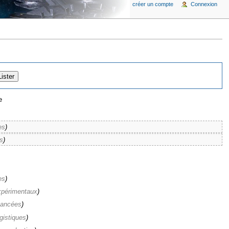
créer un compte
Connexion
e
es
)
s
)
es
)
xpérimentaux
)
vancées
)
gistiques
)