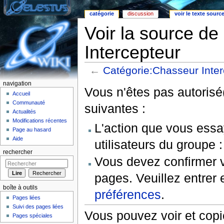
catégorie
discussion
voir le texte sourc
Voir la source d
Intercepteur
←
Catégorie:Chasseur Inter
Aller à :
Navigation
,
rechercher
navigation
Vous n'êtes pas autorisé(
Accueil
Communauté
suivantes :
Actualités
Modifications récentes
L'action que vous essa
Page au hasard
Aide
utilisateurs du groupe 
rechercher
Vous devez confirmer v
pages. Veuillez entrer 
boîte à outils
préférences
.
Pages liées
Suivi des pages liées
Vous pouvez voir et copi
Pages spéciales