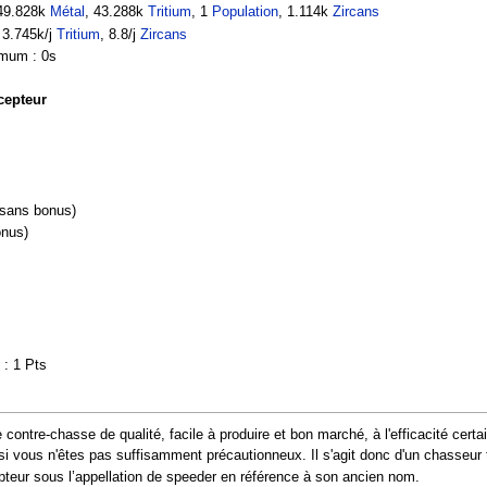
149.828k
Métal
, 43.288k
Tritium
, 1
Population
, 1.114k
Zircans
, 3.745k/j
Tritium
, 8.8/j
Zircans
imum : 0s
cepteur
)
(sans bonus)
onus)
: 1 Pts
ontre-chasse de qualité, facile à produire et bon marché, à l'efficacité certai
 si vous n'êtes pas suffisamment précautionneux. Il s'agit donc d'un chasseur
pteur sous l’appellation de speeder en référence à son ancien nom.