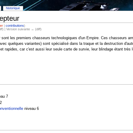
historique
epteur
ter
|
contributions
)
iff) | Version suivante → (diff)
 sont les premiers chasseurs technologiques d'un Empire. Ces chasseurs ar
vec quelques variantes) sont spécialisé dans la traque et la destruction d'aut
 rapides, car c'est aussi leur seule carte de survie, leur blindage étant très l
eau 7
2
nventionnelle
niveau 6