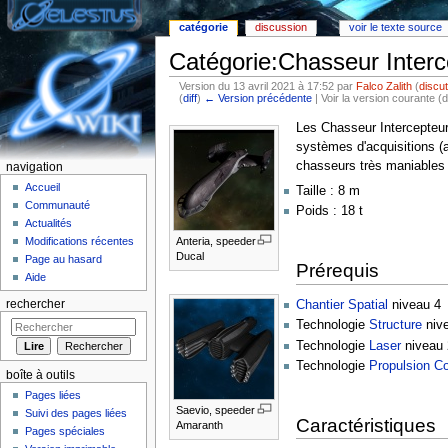
catégorie
discussion
voir le texte source
Catégorie:Chasseur Interc
Version du 13 avril 2021 à 17:52 par
Falco Zalith
(
discu
(
diff
)
← Version précédente
| Voir la version courante (d
Aller à :
Navigation
,
rechercher
Les Chasseur Intercepteur
systèmes d'acquisitions (a
chasseurs très maniables et
navigation
Accueil
Taille : 8 m
Communauté
Poids : 18 t
Actualités
Anteria, speeder
Modifications récentes
Ducal
Page au hasard
Prérequis
Aide
Chantier Spatial
niveau 4
rechercher
Technologie
Structure
niv
Technologie
Laser
niveau 
Technologie
Propulsion Co
boîte à outils
Pages liées
Saevio, speeder
Suivi des pages liées
Caractéristiques
Amaranth
Pages spéciales