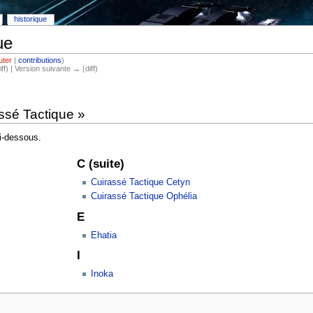
historique
ue
uter
|
contributions
)
iff) | Version suivante → (diff)
ssé Tactique »
ci-dessous.
C (suite)
Cuirassé Tactique Cetyn
Cuirassé Tactique Ophélia
E
Ehatia
I
Inoka