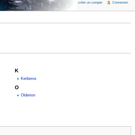
créer un compte
Connexion
K
Kerberos
O
Olderion