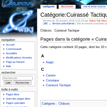
catégorie
discussion
voir le texte source
Catégorie:Cuirassé Tactiq
Version du 18 octobre 2018 à 22:19 par
Sakai Yuji
(
disc
(
diff
)
← Version précédente
| Voir la version courante (d
Aller à :
Navigation
,
rechercher
Châssis : Cuirassé Tactique
Pages dans la catégorie « Cuira
navigation
Accueil
Cette catégorie contient 10 pages, dont les 10 
Communauté
Actualités
A
Modifications récentes
Page au hasard
Aegis
Aide
C
rechercher
Canem
Corsèque
Cuirassé Tactique
boîte à outils
Pages liées
Suivi des pages liées
Pages spéciales
Catégorie
:
Châssis