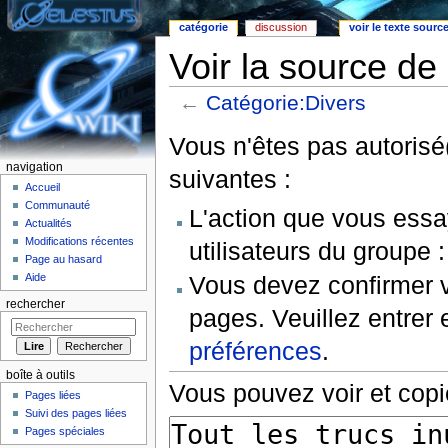
catégorie
discussion
voir le texte sourc
Voir la source de
←
Catégorie:Divers
Aller à :
Navigation
,
rechercher
Vous n'êtes pas autorisé(
navigation
suivantes :
Accueil
Communauté
L'action que vous essa
Actualités
Modifications récentes
utilisateurs du groupe 
Page au hasard
Vous devez confirmer v
Aide
rechercher
pages. Veuillez entrer 
préférences
.
boîte à outils
Vous pouvez voir et copi
Pages liées
Suivi des pages liées
Pages spéciales