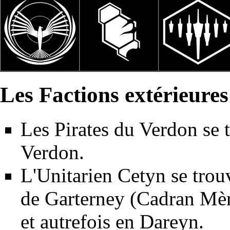
Les Factions extérieures
Les
Pirates du Verdon
se 
Verdon
.
L'
Unitarien Cetyn
se trou
de
Garterney
(Cadran Mè
et autrefois en
Dareyn
.