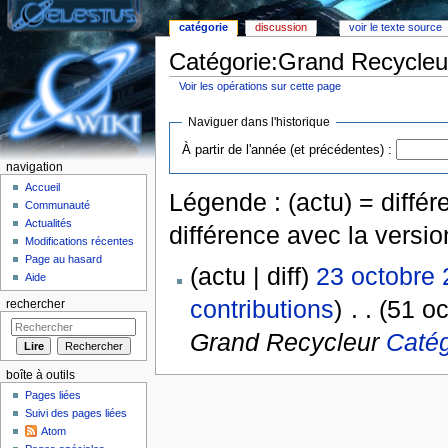
catégorie
discussion
voir le texte source
Catégorie:Grand Recycleur
Voir les opérations sur cette page
Aller à :
Navigation
,
rechercher
Naviguer dans l'historique
À partir de l'année (et précédentes) :
navigation
Accueil
Légende : (actu) = différe
Communauté
Actualités
différence avec la versi
Modifications récentes
Page au hasard
(actu | diff)
23 octobre 
Aide
contributions
)
‎
. .
(51 oc
rechercher
Grand Recycleur
Catég
boîte à outils
Pages liées
Suivi des pages liées
Atom