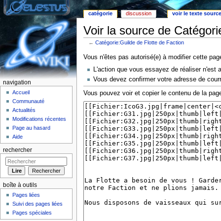
catégorie
discussion
voir le texte sourc
Voir la source de Catégori
←
Catégorie:Guilde de Flotte de Faction
Aller à :
Navigation
,
rechercher
Vous n'êtes pas autorisé(e) à modifier cette pag
L'action que vous essayez de réaliser n'est 
Vous devez confirmer votre adresse de courri
navigation
Accueil
Vous pouvez voir et copier le contenu de la page
Communauté
Actualités
Modifications récentes
Page au hasard
Aide
rechercher
boîte à outils
Pages liées
Suivi des pages liées
Pages spéciales