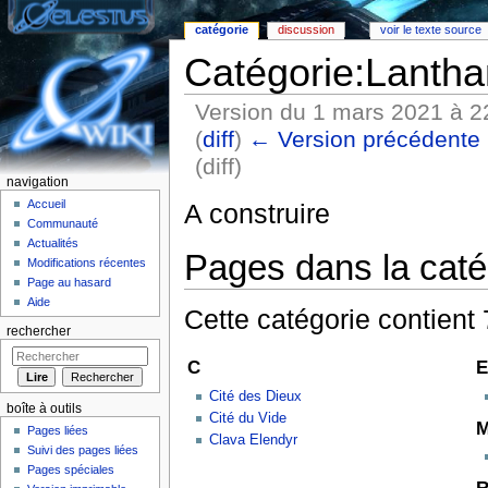
catégorie
discussion
voir le texte source
Catégorie:Lantha
Version du 1 mars 2021 à 2
(
diff
)
← Version précédente
(diff)
navigation
Aller à :
Navigation
,
rechercher
Accueil
A construire
Communauté
Actualités
Pages dans la caté
Modifications récentes
Page au hasard
Aide
Cette catégorie contient 
rechercher
C
E
Cité des Dieux
boîte à outils
Cité du Vide
Pages liées
Clava Elendyr
Suivi des pages liées
Pages spéciales