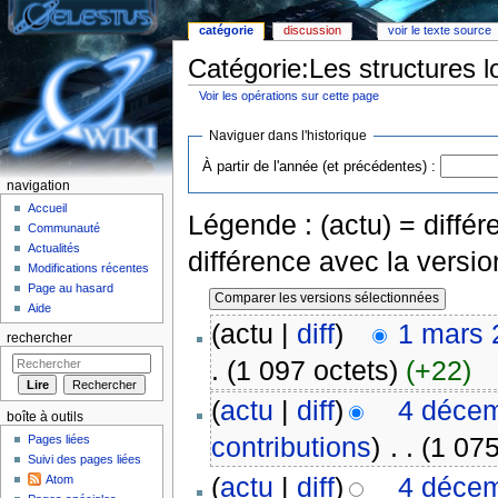
catégorie
discussion
voir le texte source
Catégorie:Les structures l
Voir les opérations sur cette page
Aller à :
Navigation
,
rechercher
Naviguer dans l'historique
À partir de l'année (et précédentes) :
navigation
Accueil
Légende : (actu) = différe
Communauté
Actualités
différence avec la versi
Modifications récentes
Page au hasard
Aide
(actu |
diff
)
1 mars 
rechercher
.
(1 097 octets)
(+22)
(
actu
|
diff
)
4 décem
boîte à outils
contributions
)
‎
. .
(1 075
Pages liées
Suivi des pages liées
(
actu
|
diff
)
4 décem
Atom