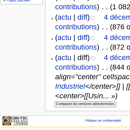
Pages spéciales
contributions
)
‎
. .
(1 082
(
actu
|
diff
)
4 décem
contributions
)
‎
. .
(876 o
(
actu
|
diff
)
4 décem
contributions
)
‎
. .
(872 o
(
actu
| diff)
4 décem
contributions
)
‎
. .
(844 o
align="center" cellspac
Industriel
</center>]] |
<center>[[Usin... »)
Politique de confidentialité