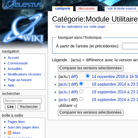
catégorie
discussion
voir le texte source
Catégorie:Module Utilitaire
Voir les opérations sur cette page
Aller à :
Navigation
,
rechercher
Naviguer dans l'historique
À partir de l'année (et précédentes) :
navigation
Accueil
Légende : (actu) = différence avec la version act
Communauté
Actualités
Modifications récentes
(actu |
diff
)
14 novembre 2018 à 16:5
Page au hasard
(
actu
|
diff
)
19 septembre 2014 à 23:
Aide
(
actu
|
diff
)
19 septembre 2014 à 23:
rechercher
(
actu
| diff)
19 septembre 2014 à 23:
utilitaire »)
boîte à outils
Pages liées
Suivi des pages liées
Atom