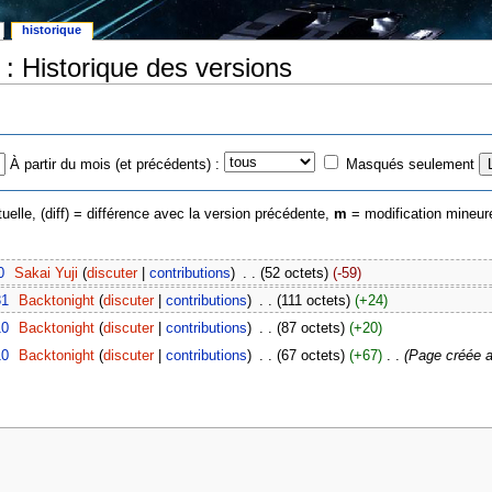
historique
 : Historique des versions
À partir du mois (et précédents) :
Masqués seulement
uelle, (diff) = différence avec la version précédente,
m
= modification mineur
0
‎
Sakai Yuji
(
discuter
|
contributions
)
‎
. .
(52 octets)
(-59)
31
‎
Backtonight
(
discuter
|
contributions
)
‎
. .
(111 octets)
(+24)
10
‎
Backtonight
(
discuter
|
contributions
)
‎
. .
(87 octets)
(+20)
10
‎
Backtonight
(
discuter
|
contributions
)
‎
. .
(67 octets)
(+67)
‎
. .
(Page créée 