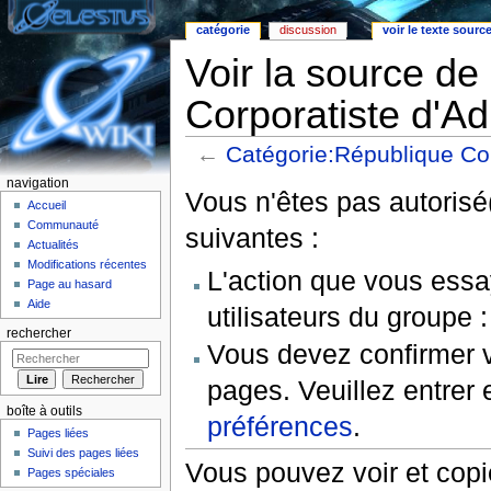
catégorie
discussion
voir le texte sourc
Voir la source d
Corporatiste d'A
←
Catégorie:République Co
Aller à :
Navigation
,
rechercher
navigation
Vous n'êtes pas autorisé(
Accueil
Communauté
suivantes :
Actualités
Modifications récentes
L'action que vous essa
Page au hasard
Aide
utilisateurs du groupe 
rechercher
Vous devez confirmer v
pages. Veuillez entrer 
boîte à outils
préférences
.
Pages liées
Suivi des pages liées
Vous pouvez voir et copi
Pages spéciales