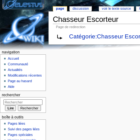
page
discussion
voir le texte source
Chasseur Escorteur
Page de redirection
Aller à :
Navigation
,
rechercher
Catégorie:Chasseur Escor
navigation
Accueil
Communauté
Actualités
Modifications récentes
Page au hasard
Aide
rechercher
boîte à outils
Pages liées
Suivi des pages liées
Pages spéciales