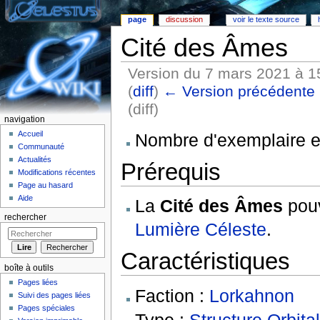
page
discussion
voir le texte source
Cité des Âmes
Version du 7 mars 2021 à 1
(
diff
)
← Version précédente
(diff)
navigation
Aller à :
Navigation
,
rechercher
Accueil
Nombre d'exemplaire ex
Communauté
Actualités
Prérequis
Modifications récentes
Page au hasard
Aide
La
Cité des Âmes
pouv
rechercher
Lumière Céleste
.
Caractéristiques
boîte à outils
Pages liées
Faction :
Lorkahnon
Suivi des pages liées
Pages spéciales
Type :
Structure Orbita