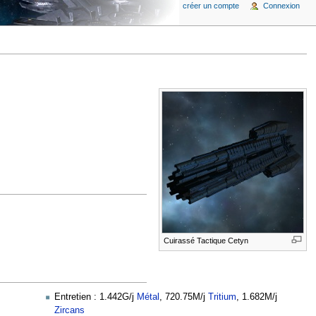
créer un compte
Connexion
Cuirassé Tactique Cetyn
Entretien : 1.442G/j
Métal
, 720.75M/j
Tritium
, 1.682M/j
Zircans