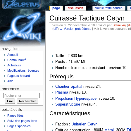
page
discussion
voir le texte source
Cuirassé Tactique Cetyn
Version du 22 novembre 2018 à 14:29 par
Sakai Yuji
(
d
(
diff
)
← Version précédente
| Voir la version courante (d
Aller à :
Navigation
,
rechercher
navigation
Accueil
Taille : 2.803 km
Communauté
Poids : 41.597 Mt
Actualités
Nombre d'exemplaire existant : environ 10
Modifications récentes
Prérequis
Page au hasard
Aide
Chantier Spatial
niveau 24.
rechercher
Plasma
niveau 10.
Propulsion Hyperespace
niveau 10.
Superstructure
niveau 4.
boîte à outils
Caractéristiques
Pages liées
Suivi des pages liées
Faction :
Unitarien Cetyn
Pages spéciales
Coût de construction : 800M
Métal
, 300M
Tr