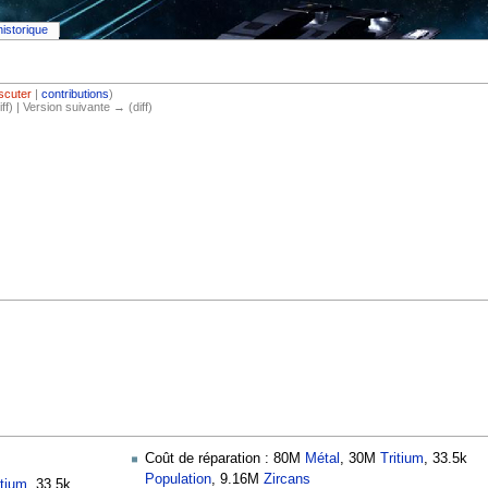
historique
iscuter
|
contributions
)
iff) | Version suivante → (diff)
Coût de réparation : 80M
Métal
, 30M
Tritium
, 33.5k
Population
, 9.16M
Zircans
itium
, 33.5k