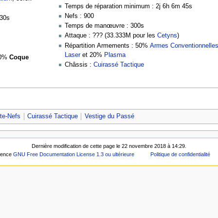
Temps de réparation minimum : 2j 6h 6m 45s
Nefs : 900
 30s
Temps de manœuvre : 300s
Attaque : ??? (33.333M pour les
Cetyns
)
Répartition Armements : 50%
Armes Conventionnelle
Laser
et 20%
Plasma
50%
Coque
Châssis :
Cuirassé Tactique
te-Nefs
Cuirassé Tactique
Vestige du Passé
Dernière modification de cette page le 22 novembre 2018 à 14:29.
icence
GNU Free Documentation License 1.3 ou ultérieure
Politique de confidentialité