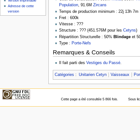
Version imprimable
Population
, 91.6M
Zircans
Adresse de cette
Temps de production minimum : 22j 13h 7m
version
Fret : 600k
Vitesse : ???
Structure : ??? (451.576M pour les
Cetyns
)
Répartition Structurelle : 50%
Blindage
et 
Type :
Porte-Nefs
Remarques & Conseils
Il fait parti des
Vestiges du Passé
.
Catégories
:
Unitarien Cetyn
Vaisseaux
Por
Cette page a été consultée 5 866 fois.
Sous l