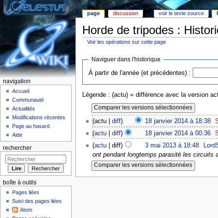
page
discussion
voir le texte source
Horde de tripodes : Histor
Voir les opérations sur cette page
Aller à :
Navigation
,
rechercher
Naviguer dans l'historique
À partir de l'année (et précédentes) :
navigation
Accueil
Légende : (actu) = différence avec la version act
Communauté
Actualités
Modifications récentes
(actu |
diff
)
18 janvier 2014 à 18:38
‎
S
Page au hasard
(
actu
|
diff
)
18 janvier 2014 à 00:36
‎
S
Aide
(
actu
| diff)
3 mai 2013 à 18:48
‎
Lord
rechercher
ont pendant longtemps parasité les circuits a
boîte à outils
Pages liées
Suivi des pages liées
Atom