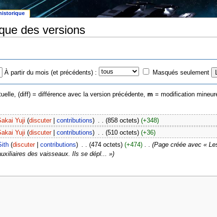
historique
ique des versions
À partir du mois (et précédents) :
Masqués seulement
uelle, (diff) = différence avec la version précédente,
m
= modification mineur
akai Yuji
(
discuter
|
contributions
)
‎
. .
(858 octets)
(+348)
akai Yuji
(
discuter
|
contributions
)
‎
. .
(510 octets)
(+36)
Sith
(
discuter
|
contributions
)
‎
. .
(474 octets)
(+474)
‎
. .
(Page créée avec « Les 
uxiliaires des vaisseaux. Ils se dépl... »)