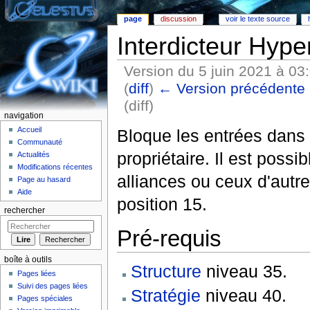
page
discussion
voir le texte source
Interdicteur Hype
Version du 5 juin 2021 à 03
(
diff
)
← Version précédente
(diff)
navigation
Aller à :
Navigation
,
rechercher
Accueil
Bloque les entrées dans 
Communauté
propriétaire. Il est possib
Actualités
Modifications récentes
alliances ou ceux d'autr
Page au hasard
Aide
position 15.
rechercher
Pré-requis
boîte à outils
Structure
niveau 35.
Pages liées
Suivi des pages liées
Stratégie
niveau 40.
Pages spéciales