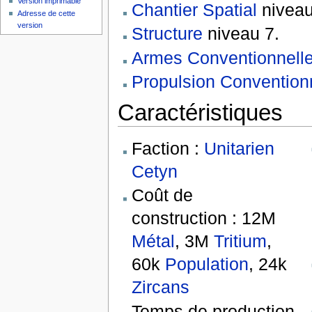
Version imprimable
Chantier Spatial
niveau
Adresse de cette
version
Structure
niveau 7.
Armes Conventionnell
Propulsion Convention
Caractéristiques
Faction :
Unitarien
Cetyn
Coût de
construction : 12M
Métal
, 3M
Tritium
,
60k
Population
, 24k
Zircans
Temps de production