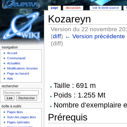
page
discussion
voir le texte source
Kozareyn
Version du 22 novembre 20
(
diff
)
← Version précédente
(diff)
navigation
Aller à :
Navigation
,
rechercher
Accueil
Communauté
Actualités
Modifications récentes
Page au hasard
Aide
Taille : 691 m
rechercher
Poids : 1.255 Mt
Nombre d'exemplaire ex
boîte à outils
Pages liées
Prérequis
Suivi des pages liées
Pages spéciales