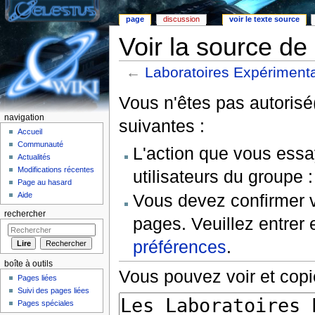
page
discussion
voir le texte source
Voir la source d
←
Laboratoires Expériment
Aller à :
Navigation
,
rechercher
Vous n'êtes pas autorisé(
navigation
suivantes :
Accueil
Communauté
L'action que vous essa
Actualités
Modifications récentes
utilisateurs du groupe 
Page au hasard
Vous devez confirmer v
Aide
rechercher
pages. Veuillez entrer 
préférences
.
boîte à outils
Vous pouvez voir et copi
Pages liées
Suivi des pages liées
Pages spéciales