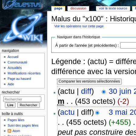
page
discussion
voir le texte source
Malus du "x100" : Historiq
Voir les opérations sur cette page
Aller à :
Navigation
,
rechercher
Naviguer dans l'historique
À partir de l'année (et précédentes) :
navigation
Accueil
Légende : (actu) = différe
Communauté
Actualités
différence avec la versi
Modifications récentes
Page au hasard
Aide
(actu |
diff
)
30 juin
rechercher
m
. .
(453 octets)
(-2)
(
actu
| diff)
3 mai 2
boîte à outils
. .
(455 octets)
(+455)
‎
.
Pages liées
Suivi des pages liées
peut pas construire des 
Atom