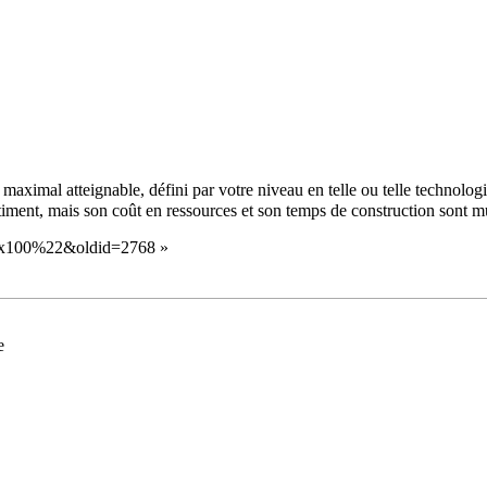
u maximal atteignable, défini par votre niveau en telle ou telle technolo
âtiment, mais son coût en ressources et son temps de construction sont mu
%22x100%22&oldid=2768
»
e