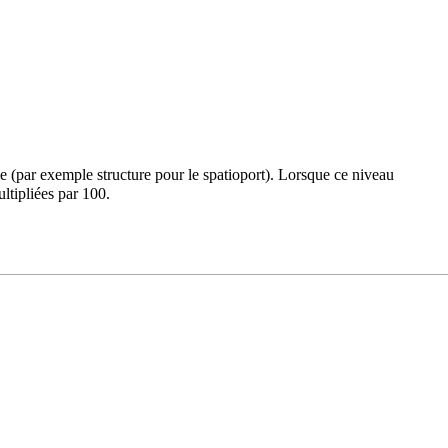
gie (par exemple
structure
pour le
spatioport
). Lorsque ce niveau
ltipliées par 100.