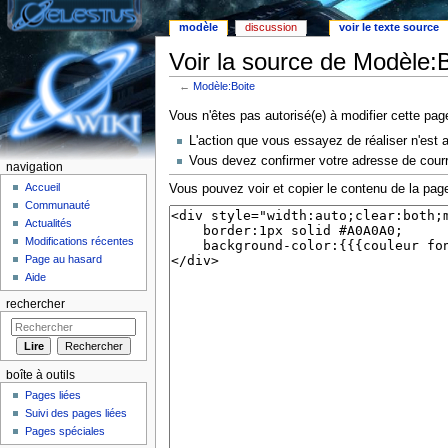
modèle
discussion
voir le texte source
Voir la source de Modèle:B
←
Modèle:Boite
Aller à :
Navigation
,
rechercher
Vous n'êtes pas autorisé(e) à modifier cette pag
L'action que vous essayez de réaliser n'est 
Vous devez confirmer votre adresse de courri
navigation
Accueil
Vous pouvez voir et copier le contenu de la page
Communauté
Actualités
Modifications récentes
Page au hasard
Aide
rechercher
boîte à outils
Pages liées
Suivi des pages liées
Pages spéciales