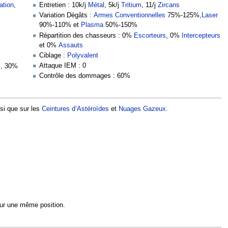
ation
,
Entretien : 10k/j
Métal
, 5k/j
Tritium
, 11/j
Zircans
Variation Dégâts :
Armes Conventionnelles
75%-125%,
Laser
90%-110% et
Plasma
50%-150%
Répartition des chasseurs : 0%
Escorteurs
, 0%
Intercepteurs
et 0%
Assauts
Ciblage :
Polyvalent
Attaque IEM : 0
s
, 30%
Contrôle des dommages : 60%
nsi que sur les
Ceintures d’Astéroïdes
et
Nuages Gazeux
.
ur une même position.