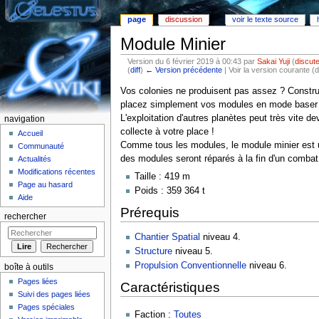
page
discussion
voir le texte source
Module Minier
Version du 6 février 2019 à 00:43 par
Sakai Yuji
(
discut
(
diff
)
← Version précédente
| Voir la version courante (d
Aller à :
Navigation
,
rechercher
Vos colonies ne produisent pas assez ? Construi
placez simplement vos modules en mode baser s
L'exploitation d'autres planètes peut très vite de
navigation
collecte à votre place !
Accueil
Comme tous les modules, le module minier est un
Communauté
des modules seront réparés à la fin d'un comba
Actualités
Modifications récentes
Taille : 419 m
Page au hasard
Poids : 359 364 t
Aide
Prérequis
rechercher
Chantier Spatial
niveau 4.
Structure
niveau 5.
Propulsion Conventionnelle
niveau 6.
boîte à outils
Pages liées
Caractéristiques
Suivi des pages liées
Pages spéciales
Faction :
Toutes