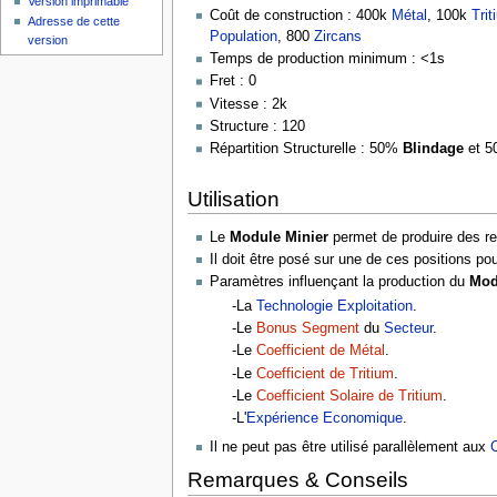
Version imprimable
Coût de construction : 400k
Métal
, 100k
Trit
Adresse de cette
Population
, 800
Zircans
version
Temps de production minimum : <1s
Fret : 0
Vitesse : 2k
Structure : 120
Répartition Structurelle : 50%
Blindage
et 
Utilisation
Le
Module Minier
permet de produire des r
Il doit être posé sur une de ces positions pou
Paramètres influençant la production du
Mod
-La
Technologie
Exploitation
.
-Le
Bonus Segment
du
Secteur
.
-Le
Coefficient de Métal
.
-Le
Coefficient de Tritium
.
-Le
Coefficient Solaire de Tritium
.
-L'
Expérience Economique
.
Il ne peut pas être utilisé parallèlement aux
C
Remarques & Conseils