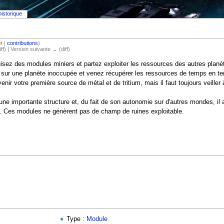
historique
er
|
contributions
)
iff) | Version suivante → (diff)
sez des modules miniers et partez exploiter les ressources des autres planè
ur une planète inoccupée et venez récupérer les ressources de temps en t
venir votre première source de métal et de tritium, mais il faut toujours veille
e importante structure et, du fait de son autonomie sur d'autres mondes, il 
t. Ces modules ne génèrent pas de champ de ruines exploitable.
Type :
Module