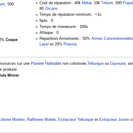
Coût de réparation : 40k
Métal
, 10k
Tritium
, 500
Popul
ium
, 500
80
Zircans
Temps de réparation minimum : <1s
Nefs : 0
Temps de manœuvre : 100s
Attaque : 0
Répartition Armements : 50%
Armes Conventionnelle
50%
Coque
Laser
et 20%
Plasma
essources sur une
Planète Habitable
non colonisée,
Tellurique
ou
Gazeuse
, ai
r produire.
ule Minier
:
olonie Minière
,
Raffinerie Mobile
,
Extracteur Tellurique
et
Extracteur Jovien
s