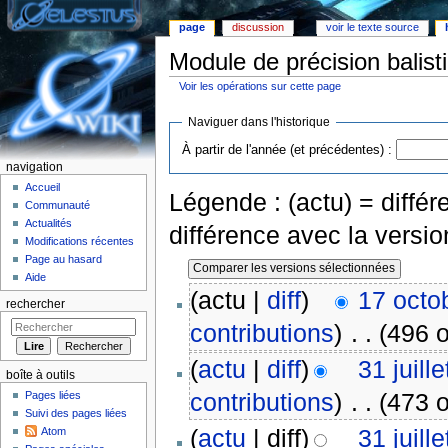
page
discussion
voir le texte source
Module de précision balist
Voir les opérations sur cette page
Aller à :
Navigation
,
rechercher
Naviguer dans l'historique
À partir de l'année (et précédentes) :
navigation
Accueil
Légende : (actu) = différe
Communauté
Actualités
différence avec la versi
Modifications récentes
Page au hasard
Aide
(actu |
diff
)
17 octo
rechercher
contributions
)
‎
. .
(496 o
(
actu
|
diff
)
31 juill
boîte à outils
contributions
)
‎
. .
(473 o
Pages liées
Suivi des pages liées
(
actu
| diff)
31 juill
Atom