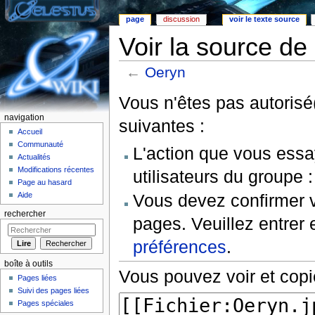
page
discussion
voir le texte source
Voir la source de
←
Oeryn
Aller à :
Navigation
,
rechercher
Vous n'êtes pas autorisé(
navigation
suivantes :
Accueil
Communauté
L'action que vous essa
Actualités
Modifications récentes
utilisateurs du groupe 
Page au hasard
Vous devez confirmer v
Aide
rechercher
pages. Veuillez entrer 
préférences
.
boîte à outils
Vous pouvez voir et copi
Pages liées
Suivi des pages liées
Pages spéciales