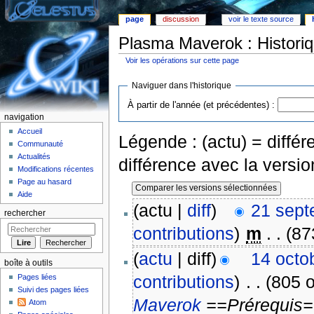
page
discussion
voir le texte source
Plasma Maverok : Historiq
Voir les opérations sur cette page
Aller à :
Navigation
,
rechercher
Naviguer dans l'historique
À partir de l'année (et précédentes) :
navigation
Accueil
Légende : (actu) = différe
Communauté
Actualités
différence avec la versi
Modifications récentes
Page au hasard
Aide
(actu |
diff
)
21 sept
rechercher
contributions
)
‎
m
. .
(87
(
actu
| diff)
14 octo
boîte à outils
contributions
)
‎
. .
(805 o
Pages liées
Suivi des pages liées
Maverok
==Prérequis=
Atom