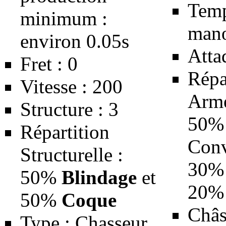
Temp
minimum :
manœ
environ 0.05s
Atta
Fret : 0
Répa
Vitesse : 200
Arme
Structure : 3
50
Répartition
Conv
Structurelle :
30
50%
Blindage
et
20
50%
Coque
Châs
Type :
Chasseur