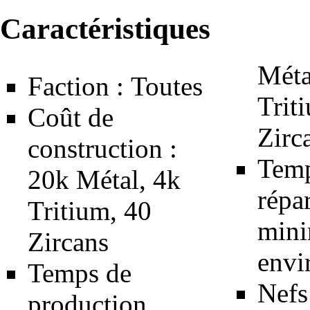
Caractéristiques
Méta
Faction :
Toutes
Trit
Coût de
Zirc
construction :
Temp
20k
Métal
, 4k
répa
Tritium
, 40
min
Zircans
envi
Temps de
Nefs
production