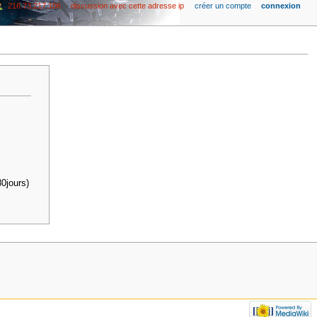
216.73.217.106
discussion avec cette adresse ip
créer un compte
connexion
0jours)