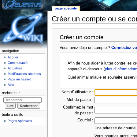
page spéciale
Créer un compte ou se co
Aller à :
Navigation
,
rechercher
Créer un compte
Vous avez déjà un compte ?
Connectez-v
navigation
Accueil
Communauté
Afin de nous aider à lutter contre les 
Actualités
apparaît ci-dessous (
plus d’information
Modifications récentes
Quel animal miaule et souhaite asservi
Page au hasard
Aide
Nom d'utilisateur :
rechercher
Mot de passe :
Confirmez le mot
de passe :
boîte à outils
Courriel :
Pages spéciales
Une adresse de courriel
Vous pourriez aussi choi